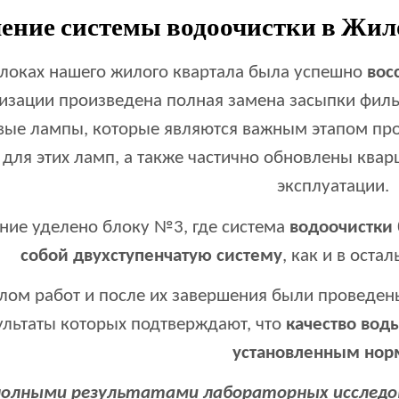
ение системы водоочистки в Жил
блоках нашего жилого квартала была успешно
вос
изации произведена полная замена засыпки филь
вые лампы, которые являются важным этапом про
 для этих ламп, а также частично обновлены квар
эксплуатации.
ние уделено блоку №3, где система
водоочистки 
собой двухступенчатую систему
, как и в ост
лом работ и после их завершения были проведе
ультаты которых подтверждают, что
качество воды
установленным нор
полными результатами лабораторных исследо