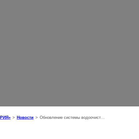
ОРИЯ»
>
Новости
>
Обновление системы водоочистки в Жилом квартале «Новая История»