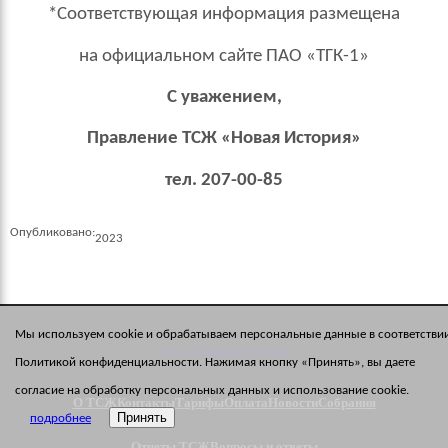
*Соответствующая информация размещена
на официальном сайте ПАО «ТГК-1»
С уважением,
Правление ТСЖ «Новая История»
тел. 207-00-85
Опубликовано:
2023
Мы используем cookie и обрабатываем персональные данные в соответствии
ТСЖ «НОВАЯ ИСТОРИЯ»
Политикой конфиденциальности. Нажимая кнопку «Принять», вы даете
согласие на обработку персональных данных и использование cookie.
О ТСЖ
Контакты
Тарифы
Оплата
Новости
Собрания
Принять
подробнее
Отчеты ТСЖ
Вопросы и ответы